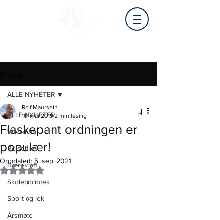
Innlegg
ALLE NYHETER
Rolf Maurseth
ALLE NYHETER
10. mai 2019
2 min lesing
Flaskepant ordningen er
Webshop
populær!
Reisebrev
Oppdatert:
5. sep. 2021
Bærekraft
Gitt NaN av 5 stjerner.
Skolebibliotek
Sport og lek
Årsmøte