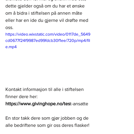
dette gjelder også om
du har et ønske 
om å bidra i stiftelsen på annen måte 
eller har en ide du gjerne vil drøfte med 
oss.
https://video.wixstatic.com/video/0117de_5649
cd0677f24f9987ed99fdcb30f1ee/720p/mp4/fil
e.mp4
Kontakt informasjon til alle i stiftelsen 
finner dere her:  
https://www.givinghope.no/tes
t-ansatte
En stor takk dere som gjør jobben og de 
alle bedriftene som gir oss deres flasker!