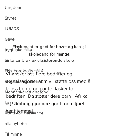
Ungdom
Styret
LUMDS
Gave
Flaskepant er godt for havet og kan gi 
trygt lokalmiljø
skolegang for mange!
Sirkulær bruk av eksisterende skole
FNs børekraftsmål 4
Vi ønsker oss flere bedrifter og 
organisasjoner som vil støtte oss med å 
FN's bærekraftsmål
la oss hente og pante flasker for 
Menneskerettighetene
bedriften. Da støtter dere barn i Afrika 
Lærere
og samtidig gjør noe godt for miljøet 
her hjemme!
Roots for Resilience
alle nyheter
Til minne