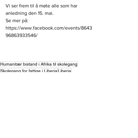
Vi ser frem til å møte alle som har 
anledning den 15. mai. 
Se mer på: 
https://www.facebook.com/events/8643
96863933546/
Humanitær bistand i Afrika til skolegang
Skolegang for fattige i Liberia
Liberia
FNs bærekraftsmål
Engasjer deg
Bærekraftig samfunnsarkitektur
solceller
bibliotek
10 års jubileum
gi gaven videre
Sport
Gave
Innsamling
Flaskepant