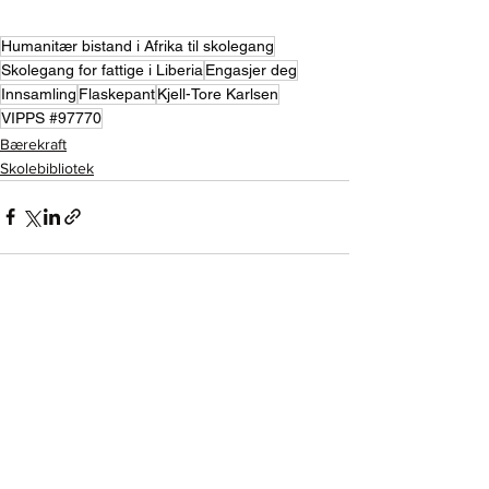
Humanitær bistand i Afrika til skolegang
Skolegang for fattige i Liberia
Engasjer deg
Innsamling
Flaskepant
Kjell-Tore Karlsen
VIPPS #97770
Bærekraft
Skolebibliotek
Se alle
Siste innlegg