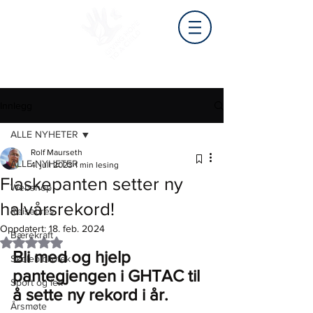
Innlegg
ALLE NYHETER
Rolf Maurseth
ALLE NYHETER
4. juli 2023
1 min lesing
Flaskepanten setter ny
Webshop
halvårsrekord!
Reisebrev
Oppdatert:
18. feb. 2024
Bærekraft
Gitt NaN av 5 stjerner.
Bli med og hjelp 
Skolebibliotek
pantegjengen i GHTAC til 
Sport og lek
å sette ny rekord i år.
Årsmøte