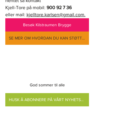
hentet så kontakt 
Kjell-Tore på mobil: 
900 92 7 36
eller mail: 
kjelltore.karlsen@gmail.com.
Besøk Kilstraumen Brygge
SE MER OM HVORDAN DU KAN STØTTE MED FLASKEPANT
God sommer til alle
HUSK Å ABONNERE PÅ VÅRT NYHETSBREV Å FÅ DEM RETT I INNBOKSEN DIN