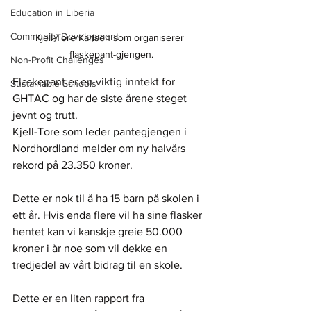
Education in Liberia
Community Development
Kjell-Tore Karlsen som organiserer 
flaskepant-gjengen.
Non-Profit Challenges
Flaskepant er en viktig inntekt for 
Sustainable Schools
GHTAC og har de siste årene steget 
jevnt og trutt.
Kjell-Tore som leder pantegjengen i 
Nordhordland melder om ny halvårs 
rekord på 23.350 kroner. 
Dette er nok til å ha 15 barn på skolen i 
ett år. Hvis enda flere vil ha sine flasker 
hentet kan vi kanskje greie 50.000 
kroner i år noe som vil dekke en 
tredjedel av vårt bidrag til en skole.
Dette er en liten rapport fra 