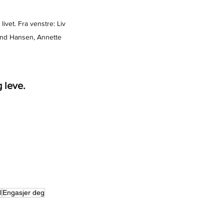
ivet. Fra venstre: Liv 
sund Hansen, Annette 
 leve. 
l
Engasjer deg