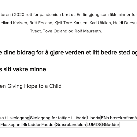
sturen i 2020 rett før pandemien brøt ut. En fin gjeng som fikk minner for l
elland Karlsen, Britt Ersland, Kjell-Tore Karlsen, Kari Utkilen, Heidi Due
Tvedt, Tove Odland og Rolf Maurseth.
e dine bidrag for å gjøre verden et litt bedre sted og
 sitt vakre minne
elsen Giving Hope to a Child
ka til skolegang
Skolegang for fattige i Liberia
Liberia
FNs bærekraftsmå
Flaskepant
Bli fadder
Fadder
Grasrotandelen
LUMDS
Blifadder