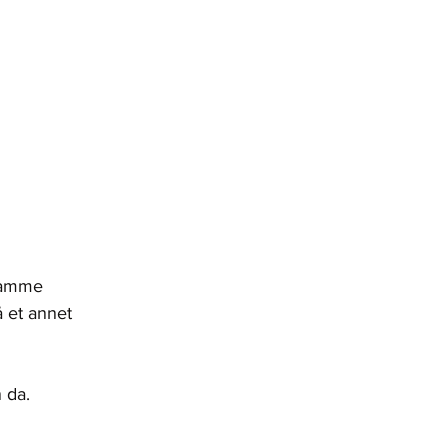
samme 
å et annet 
 da.