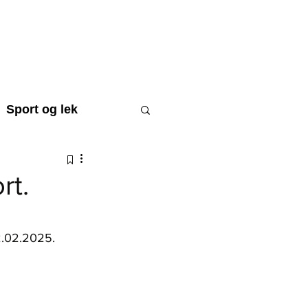
STØTT BARNA
WEBSHOP
Sport og lek
rt.
raftsmål
22.02.2025. 
Til minne