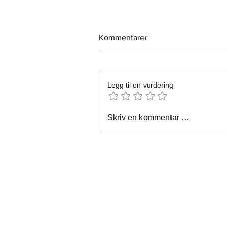
Kommentarer
Legg til en vurdering
SE VÅR RYKENDE FERSKE
Skriv en kommentar …
ÅRSRAPPORT FOR 2020
Forretni
5954 
post