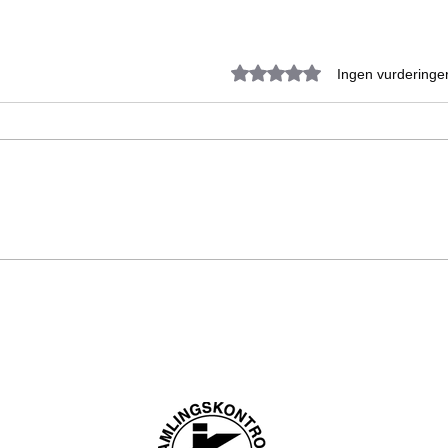
Gitt 0 av 5 stjerner.
Ingen vurderinge
Oppsummering av årets tur til
REI
Liberia 06.01-14.01 2020
FR
ngsadresse:
Litlås 4
Vipps: 121
Mongstad, Norge
Gavekonto: 3632 
@givinghope.no
Giving Hope To 