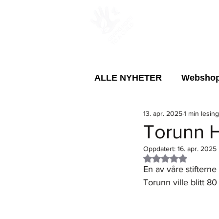
PROSJEKTER
ALLE NYHETER
Websho
13. apr. 2025
1 min lesing
Årsmøte
Ungdom
Torunn H
Oppdatert:
16. apr. 2025
Sirkulær bruk av eksiste
Gitt NaN av 5 stje
En av våre stifterne
Torunn ville blitt 8
Menneskerettighetene