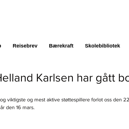
NYHETER
ARRANGEMENTER
OM STIFTELSEN
p
Reisebrev
Bærekraft
Skolebibliotek
Styret
LUMDS
Gave
trygt lokalmiljø
elland Karlsen har gått bo
rende skole
FNs børekraftsmål 4
FN's bærek
rner.
 og viktigste og mest aktive støttespillere forlot oss den 
0 år den 16 mars.
Lærere
Roots for Resilience
alle nyheter