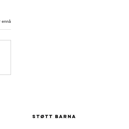
r ennå
SEBREV 6, 10.01.2020
ANK DIGGS SKOLEN
955
STØTT BARNA
57 54065
a Child