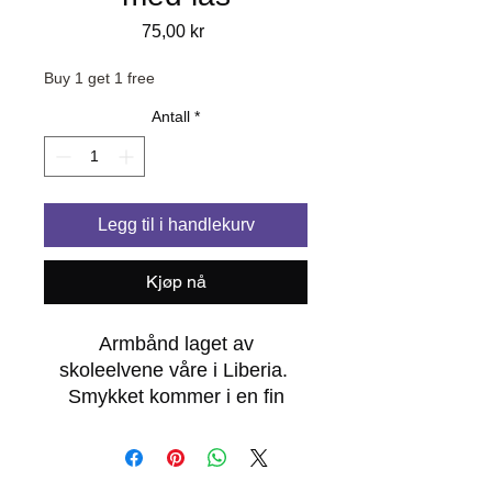
Pris
75,00 kr
Buy 1 get 1 free
Antall
*
Legg til i handlekurv
Kjøp nå
Armbånd laget av
skoleelvene våre i Liberia.
Smykket kommer i en fin
smykkepose og en hilsen fra
oss i GHTAC. Str. ca. 17 cm.
Frakt kommer i tillegg.