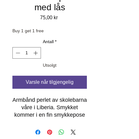
med lås
Pris
75,00 kr
Buy 1 get 1 free
Antall
*
Utsolgt
Varsle når tilgjengelig
Armbånd perlet av skolebarna
våre i Liberia. Smykket
kommer i en fin smykkepose
og en hilsen fra oss i GHTAC.
Frakt kommer i tillegg.