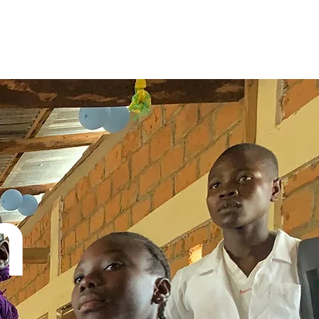
STØTT BARNA
WEBSHOP
h