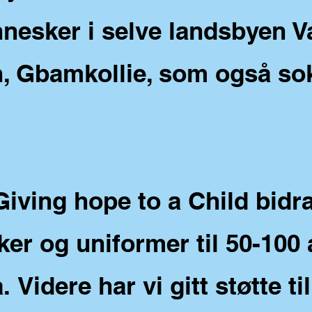
nesker i selve landsbyen V
, Gbamkollie, som også sok
iving hope to a Child bidra
ker og uniformer til 50-100
a.
Videre har vi gitt støtte t