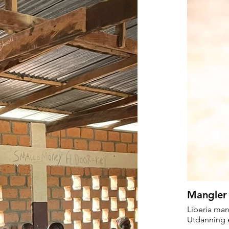
Mangler
Liberia man
Utdanning e