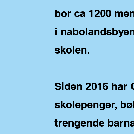
bor ca 1200 men
i nabolandsbyen
skolen.
Siden 2016 har G
skolepenger, bø
trengende barn