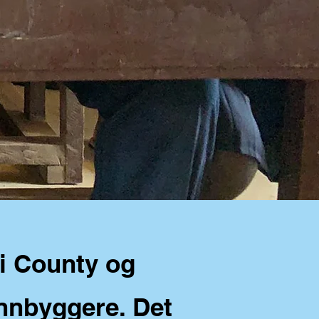
bi County og
nnbyggere. Det