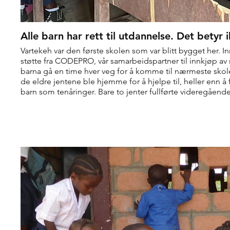
Alle barn har rett til utdannelse. Det betyr 
Vartekeh var den første skolen som var blitt bygget her. 
støtte fra CODEPRO, vår samarbeidspartner til innkjøp av
barna gå en time hver veg for å komme til nærmeste skole. Dette var for langt for de minste og
de eldre jentene ble hjemme for å hjelpe til, heller enn å 
barn som tenåringer. Bare to jenter fullførte videregåend
var bygget!