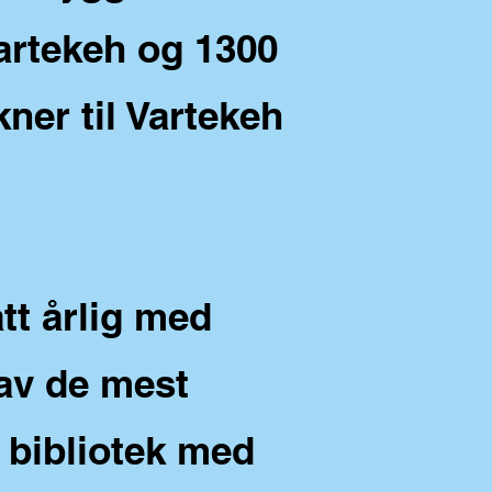
artekeh og 1300
ner til Vartekeh
tt årlig med
 av de mest
il bibliotek med