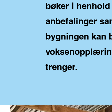
bøker i henhold 
anbefalinger sam
bygningen kan b
voksenopplæring
trenger.