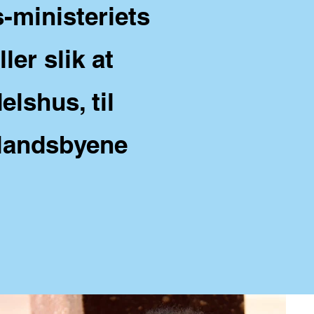
s-ministeriets
er slik at
lshus, til
 landsbyene