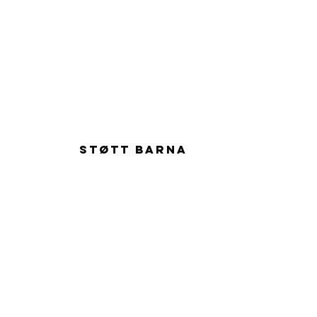
955
STØTT BARNA
57 54065
a Child
87824