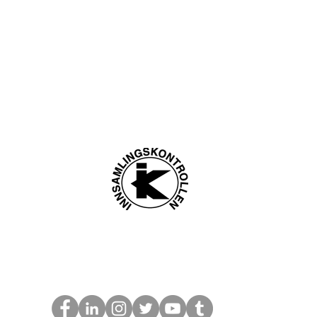
ngsadresse:
Litlås 4
Vipps: 121
Mongstad, Norge
Gavekonto: 3632 
@givinghope.no
Giving Hope To 
7 915 68 617
Org. nr. 9978
Laget av RAMT og Proffil Media