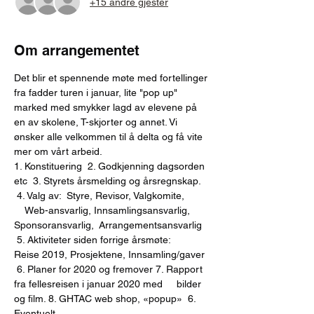
+15 andre gjester
Om arrangementet
Det blir et spennende møte med fortellinger 
fra fadder turen i januar, lite "pop up" 
marked med smykker lagd av elevene på 
en av skolene, T-skjorter og annet. Vi 
ønsker alle velkommen til å delta og få vite 
mer om vårt arbeid. 
1. Konstituering  2.	Godkjenning dagsorden 
etc  3. Styrets årsmelding og årsregnskap. 
 4. Valg av:  Styre, Revisor, Valgkomite, 
    Web-ansvarlig, Innsamlingsansvarlig, 
Sponsoransvarlig,  Arrangementsansvarlig 
 5. Aktiviteter siden forrige årsmøte:
Reise 2019, Prosjektene, Innsamling/gaver 
 6. Planer for 2020 og fremover 7. Rapport 
fra fellesreisen i januar 2020 med     bilder 
og film. 8. GHTAC web shop, «popup»  6. 
Eventuelt 