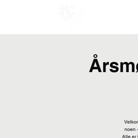
PROSJEKTER
Årsmø
Velkom
noen -
Alle er