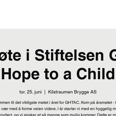
NYHETER
ARRANGEMENTER
OM STIFTELSEN
te i Stiftelsen 
Hope to a Child
tor. 25. juni
  |  
Kilstraumen Brygge AS
men til det viktigste møtet i året for GHTAC. Kom på årsmøtet -
 vær med å forme veien videre. I år starter vi med en hyggelig 
 invitert, og vi ønsker at så mange som mulig kommer. Dette er m