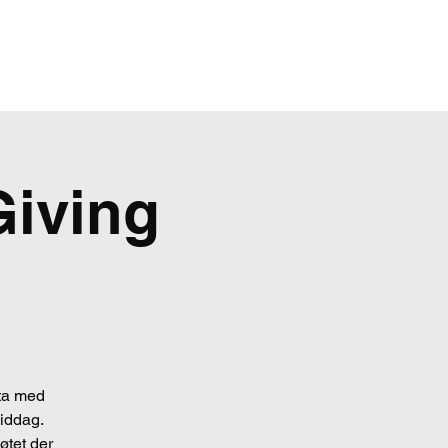
STØTT BARNA
WEBSHOP
Giving
 ta med
middag.
øtet der