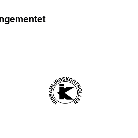
angementet
ngsadresse:
Litlås 4
Vipps: 121
Mongstad, Norge
Gavekonto: 3632 
@givinghope.no
Giving Hope To 
7 915 68 617
Org. nr. 9978
Laget av RAMT og Proffil Media