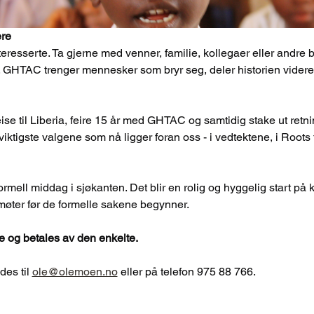
ere
nteresserte. Ta gjerne med venner, familie, kollegaer eller andr
. GHTAC trenger mennesker som bryr seg, deler historien videre og
eise til Liberia, feire 15 år med GHTAC og samtidig stake ut retn
viktigste valgene som nå ligger foran oss - i vedtektene, i Roots 
ormell middag i sjøkanten. Det blir en rolig og hyggelig start på k
møter før de formelle sakene begynner.
e og betales av den enkelte. 
es til 
ole@olemoen.no
 eller på telefon 975 88 766.