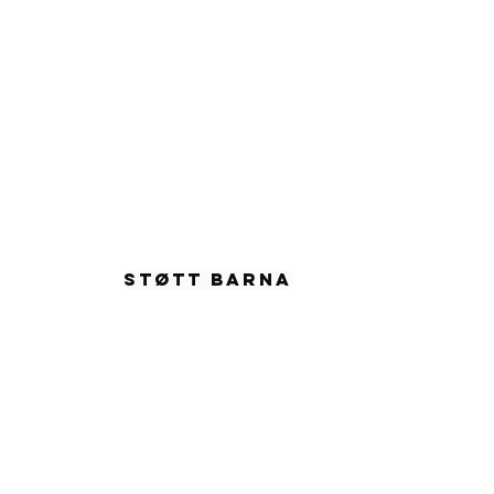
955
STØTT BARNA
57 54065
a Child
87824