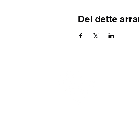
Del dette arr
Forretni
5954 
post
+4