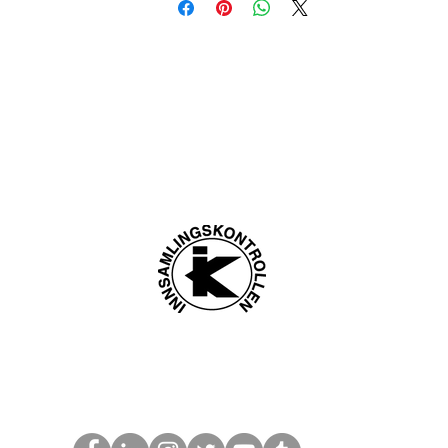
ngsadresse:
Litlås 4
Vipps: 121
Mongstad, Norge
Gavekonto: 3632 
@givinghope.no
Giving Hope To 
7 915 68 617
Org. nr. 9978
Laget av RAMT og Proffil Media