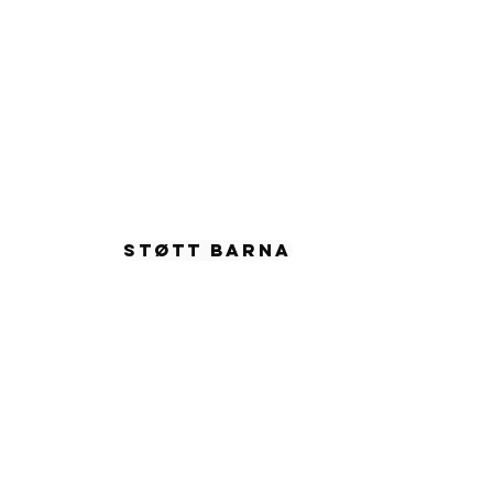
955
STØTT BARNA
57 54065
a Child
87824