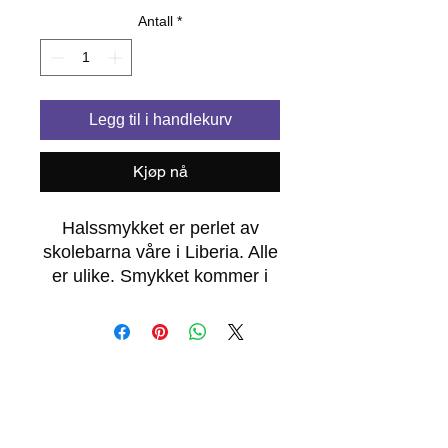
Antall
*
Legg til i handlekurv
Kjøp nå
Halssmykket er perlet av
skolebarna våre i Liberia. Alle
er ulike. Smykket kommer i
en fin smykkepose og en
hilsen fra oss i GHTAC.
Lengde ca 80 cm. Frakt
kommer i tillegg.