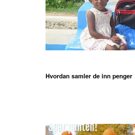
Hvordan samler de inn penger
Flaske innsamling
Utlodding
?