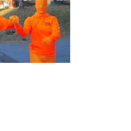
or UKEhjelpa og bidra til å gjøre
 få markedsført bedriften mot alle