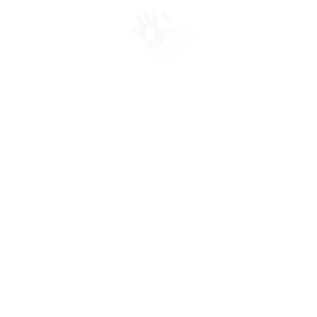
PROSJEKTER
Our
Projects
Studentene på NMBU støtter Stiftelsen Giving Hope
a Child i 2022, (GHTAC)!
GHTAC fokuserer på utdanning i Afrika og støtter i 