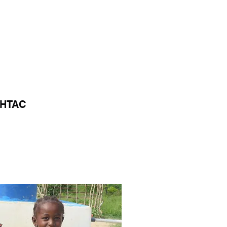
STØTT BARNA
WEBSHOP
 GHTAC
menneskeretts erklæringen.
r til formålet