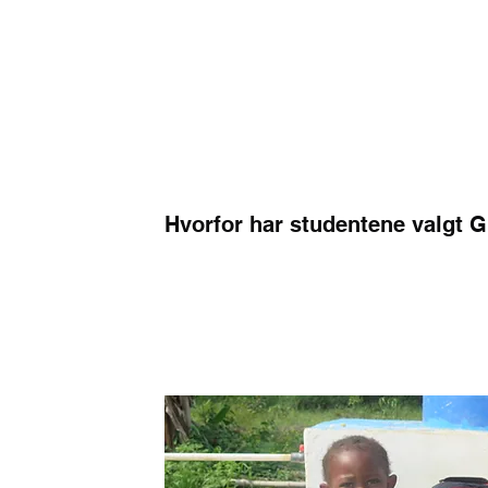
NYHETER
ARRANGEMENTER
OM STIFTELSEN
Hvorfor har studentene valgt
GHTAC bygger på FN's bærekraftsmål og 
Er livsynsnøytral og humanitær
Har vist at de når sine mål og at midlene gå
 to
dag