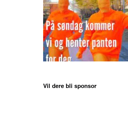
Vil dere bli sponsor
Kan din bedrift tenke seg å være sponsor f
dette initiativet til en suksess og samtidig
de dyktige studentene på ÅS?