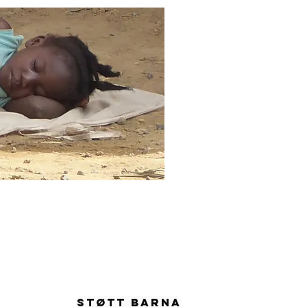
955
STØTT BARNA
57 54065