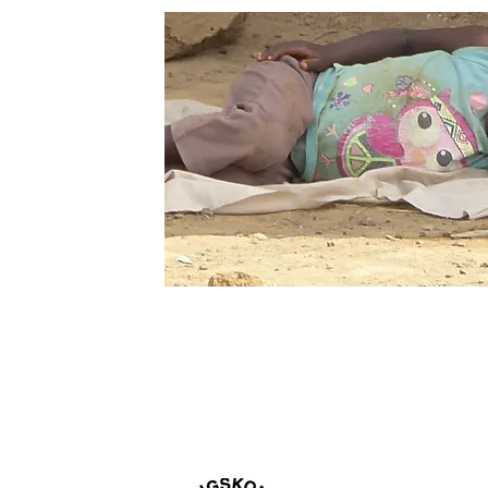
ngsadresse:
Litlås 4
Vipps: 121
Mongstad, Norge
Gavekonto: 3632 