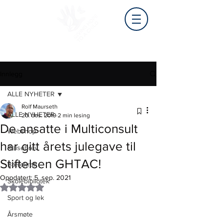
Innlegg
ALLE NYHETER
Rolf Maurseth
ALLE NYHETER
20. des. 2019
2 min lesing
De ansatte i Multiconsult
Webshop
har gitt årets julegave til
Reisebrev
Stiftelsen GHTAC!
Bærekraft
Oppdatert:
5. sep. 2021
Skolebibliotek
Gitt NaN av 5 stjerner.
Sport og lek
Årsmøte