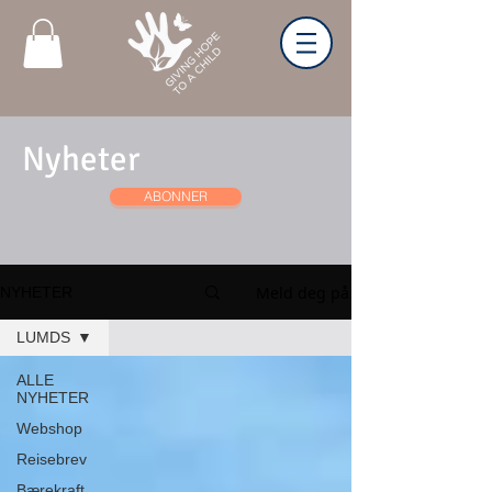
Nyheter
ABONNER
Meld deg på
NYHETER
LUMDS
ALLE
NYHETER
Webshop
Reisebrev
Bærekraft