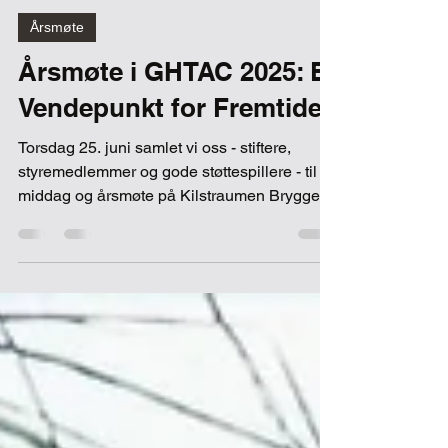
rolf
11. juli
4 min lesing
Årsmøte
Årsmøte i GHTAC 2025: Et
Vendepunkt for Fremtiden
Torsdag 25. juni samlet vi oss - stiftere,
styremedlemmer og gode støttespillere - til
middag og årsmøte på Kilstraumen Brygge.
Vi startet kvelden med en hyggelig middag
sammen, før vi gikk løs på sakene: et
tilbakeblikk på et solid år, og noen viktige
beslutninger for veien videre. Et solid år bak
oss Styreleder Rolf Maurseth og
forretningsfører Ole Moen la frem årsrapport
og regnskap for 2025, og revisor har godkjent
regnskapet uten merknader - en «ren»