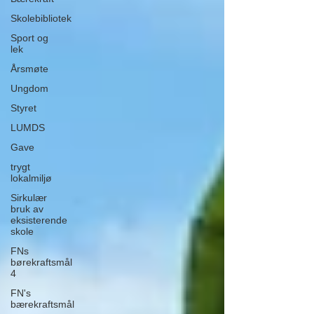
Skolebibliotek
Sport og
lek
Årsmøte
Ungdom
Styret
LUMDS
Gave
trygt
lokalmiljø
Sirkulær
bruk av
eksisterende
skole
FNs
børekraftsmål
4
FN's
bærekraftsmål