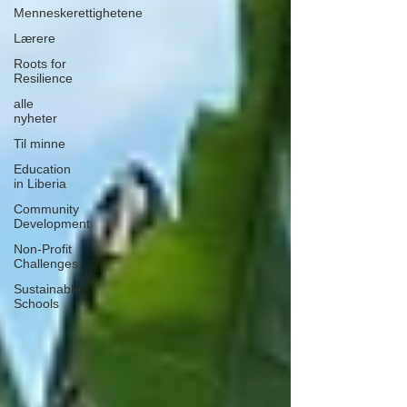
Menneskerettighetene
Lærere
Roots for
Resilience
alle
nyheter
Til minne
Education
in Liberia
Community
Development
Non-Profit
Challenges
Sustainable
Schools