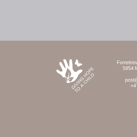
Forretni
5954 
post
+4