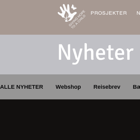
PROSJEKTER
Nyheter
ALLE NYHETER
Webshop
Reisebrev
Bæ
Skolebibliotek
Sport og lek
Årsmøte
LUMDS
Gave
trygt lokalmiljø