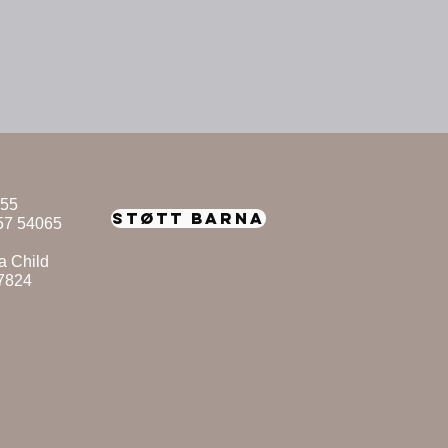
955
STØTT BARNA
57 54065
a Child
87824