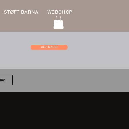
STØTT BARNA
WEBSHOP
ABONNER
 deg