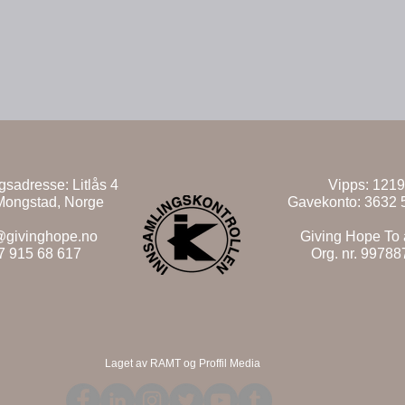
ngsadresse:
Litlås 4
Vipps: 121
Mongstad, Norge
Gavekonto: 3632 
@givinghope.no
Giving Hope To 
7 915 68 617
Org. nr. 9978
Laget av RAMT og Proffil Media