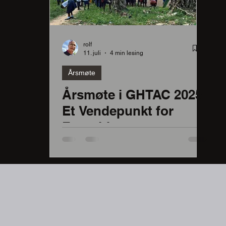
rekraftsmål 4
rolf
11. juli
4 min lesing
Årsmøte
Lærere
Årsmøte i GHTAC 2025:
Et Vendepunkt for
nne
Fremtiden
ent