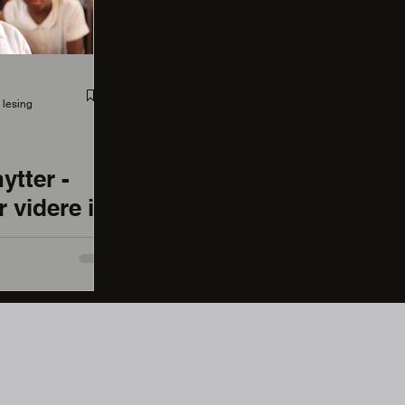
 lesing
nytter -
 videre i