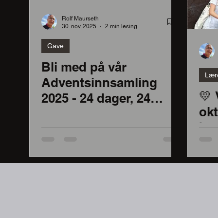
Rolf Maurseth
30. nov. 2025
2 min lesing
Gave
Bli med på vår
Lær
Adventsinnsamling
💛 
2025 - 24 dager, 24
okt
barn, en fremtid for
bet
mange