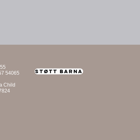
955
STØTT BARNA
57 54065
a Child
87824