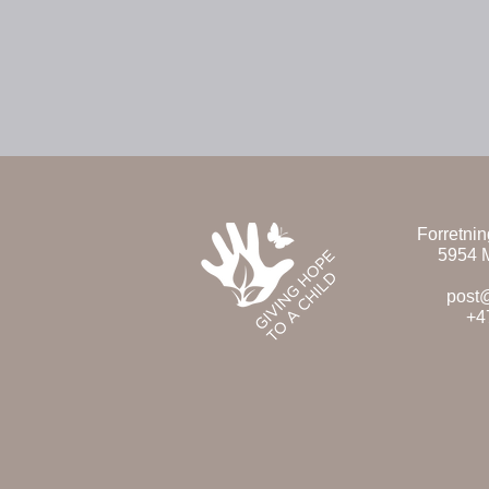
Forretni
5954 
post
+4