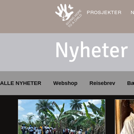
PROSJEKTER
Nyheter
ALLE NYHETER
Webshop
Reisebrev
Bæ
Skolebibliotek
Sport og lek
Årsmøte
LUMDS
Gave
trygt lokalmiljø