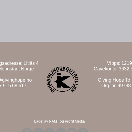
ngsadresse:
Litlås 4
Vipps: 121
Mongstad, Norge
Gavekonto: 3632 
@givinghope.no
Giving Hope To 
7 915 68 617
Org. nr. 9978
Laget av RAMT og Proffil Media