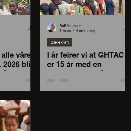
Rolf Maurseth
8. mars
4 min lesing
Bærekraft
 alle våre
I år feirer vi at GHTAC
. 2026 blir
er 15 år med en
 år.
utvidelese av vår
satsing for barns
fremtid i Liberia