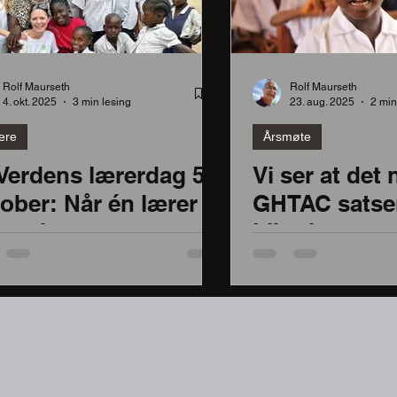
Rolf Maurseth
Rolf Maurseth
4. okt. 2025
3 min lesing
23. aug. 2025
2 min
ere
Årsmøte
Verdens lærerdag 5.
Vi ser at det 
ober: Når én lærer
GHTAC satser
yr alt
Liberia