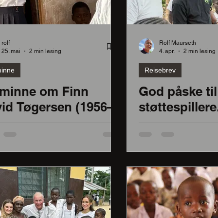
rekraftsmål 4
rolf
Rolf Maurseth
25. mai
2 min lesing
4. apr.
2 min lesing
minne
Reisebrev
Lærere
 minne om Finn
God påske til
id Tøgersen (1956–
støttespillere
nne
6)
et spennende
ent