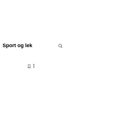
STØTT BARNA
WEBSHOP
Sport og lek
raftsmål
Til minne