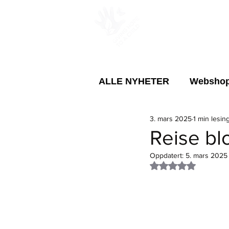
PROSJEKTER
ALLE NYHETER
Websho
3. mars 2025
1 min lesin
Årsmøte
Ungdom
Reise bl
Oppdatert:
5. mars 2025
Sirkulær bruk av eksiste
Gitt NaN av 5 stje
Menneskerettighetene