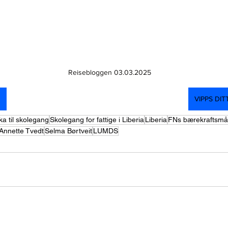
Reisebloggen 03.03.2025
VIPPS DIT
ka til skolegang
Skolegang for fattige i Liberia
Liberia
FNs bærekraftsmå
Annette Tvedt
Selma Børtveit
LUMDS