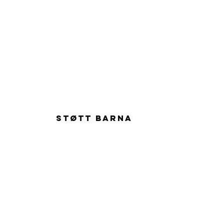
se bloggen 06.03.2025
eria
955
STØTT BARNA
57 54065
a Child
87824