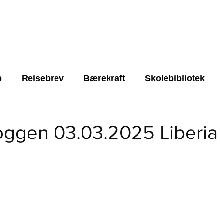
NYHETER
ARRANGEMENTER
OM STIFTELSEN
p
Reisebrev
Bærekraft
Skolebibliotek
g
Styret
LUMDS
Gave
trygt lokalmiljø
oggen 03.03.2025 Liberia
rende skole
FNs børekraftsmål 4
FN's bærek
rner.
Lærere
Roots for Resilience
alle nyheter