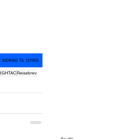
T BIDRAG TIL 121955
l
GHTAC
Reisebrev
Se alle