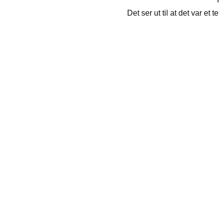
Det ser ut til at det var et
God påske til alle våre
støttespillere. 2026 blir et
spennende år.
Forretni
5954 
post
+4