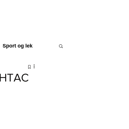
STØTT BARNA
WEBSHOP
Sport og lek
 GHTAC
raftsmål
Til minne