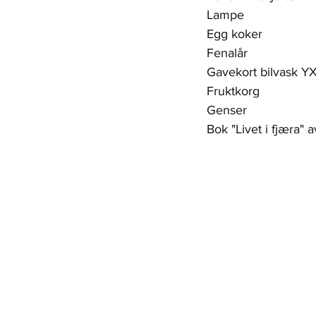
Lampe                    
Egg koker               
Fenalår                  
Gavekort bilvask YX
Fruktkorg                
Genser                   
Bok "Livet i fjæra" 