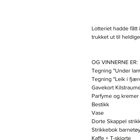
Lotteriet hadde fått
trukket ut til heldig
OG VINNERNE ER:
Tegning "Under lampen
Tegning "Leik i fjæro"
Gavekort Kilstraumen 
Parfyme og kremer     
Bestikk                  
Vase                    
Dorte Skappel strikk
Strikkebok barnetøy 
Kaffe + T-skjorte       