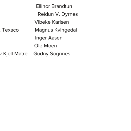
                         Ellinor Brandtun
                          Reidun V. Dyrnes
                         Vibeke Karlsen
 Texaco           Magnus Kvingedal
                        Inger Aasen
                        Ole Moen
av Kjell Matre    Gudny Sognnes