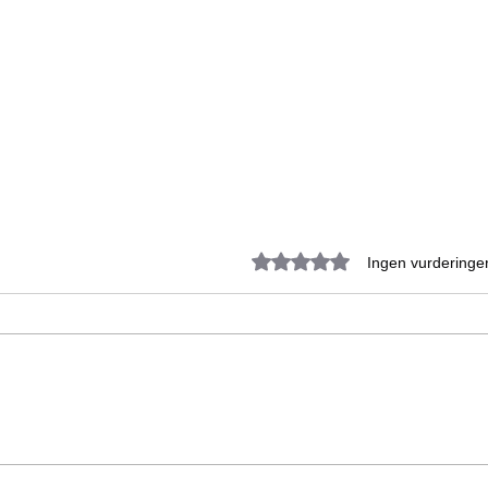
Gitt 0 av 5 stjerner.
Ingen vurderinge
Til minne om Finn Arvid
God
Tøgersen (1956–2026)
stø
spe