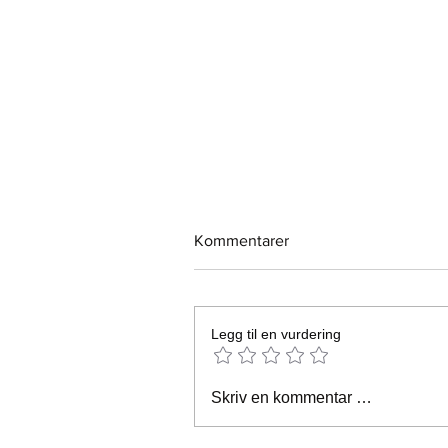
Kommentarer
Legg til en vurdering
Årsmøte i GHTAC 2025: Et
Skriv en kommentar …
Vendepunkt for Fremtiden