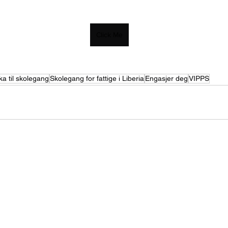
Click Me
ka til skolegang
Skolegang for fattige i Liberia
Engasjer deg
VIPPS