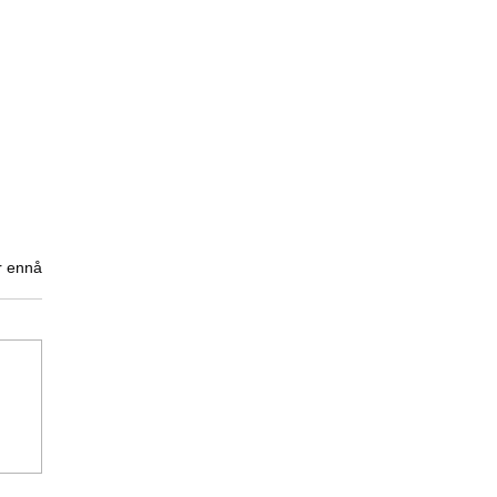
r ennå
 påske til alle våre
ttespillere. 2026 blir et
nnende år.