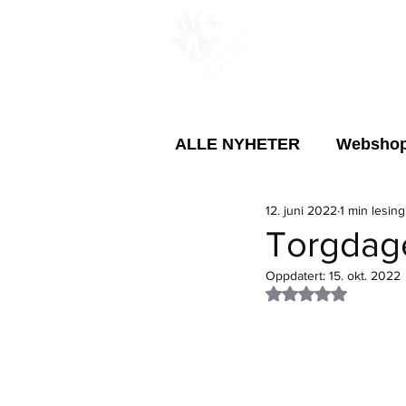
PROSJEKTER
ALLE NYHETER
Websho
12. juni 2022
1 min lesing
Årsmøte
Ungdom
Torgdage
Oppdatert:
15. okt. 2022
Sirkulær bruk av eksiste
Gitt NaN av 5 stje
Menneskerettighetene