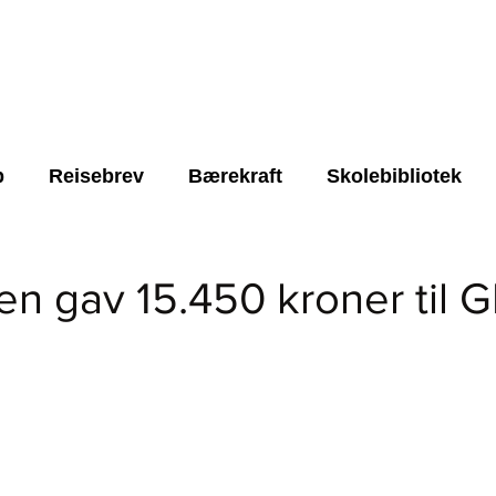
NYHETER
ARRANGEMENTER
OM STIFTELSEN
p
Reisebrev
Bærekraft
Skolebibliotek
Styret
LUMDS
Gave
trygt lokalmiljø
n gav 15.450 kroner til
rende skole
FNs børekraftsmål 4
FN's bærek
rner.
Lærere
Roots for Resilience
alle nyheter