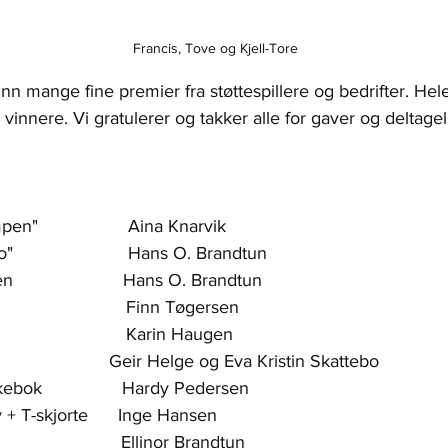
Francis, Tove og Kjell-Tore
 inn mange fine premier fra støttespillere og bedrifter. Hel
e vinnere. Vi gratulerer og takker alle for gaver og deltagels
"                  Aina Knarvik
                       Hans O. Brandtun
                     Hans O. Brandtun
                     Finn Tøgersen
                           Karin Haugen
                         Geir Helge og Eva Kristin Skattebo
ebok                Hardy Pedersen
+ T-skjorte      Inge Hansen
                       Ellinor Brandtun