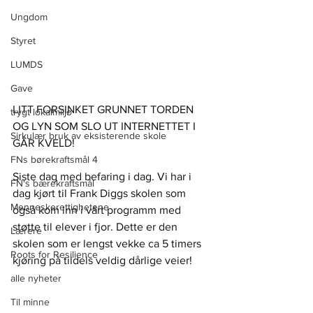
Ungdom
Styret
LUMDS
Gave
LITT FORSINKET GRUNNET TORDEN 
trygt lokalmiljø
OG LYN SOM SLO UT INTERNETTET I 
Sirkulær bruk av eksisterende skole
GÅR KVELD! 
FNs børekraftsmål 4
Siste dag med befaring i dag. Vi har i 
FN's bærekraftsmål
dag kjørt til Frank Diggs skolen som 
Menneskerettighetene
også kom inn i vårt programm med 
støtte til elever i fjor. Dette er den 
Lærere
skolen som er lengst vekke ca 5 timers 
Roots for Resilience
kjøring på tildels veldig dårlige veier!
alle nyheter
Til minne