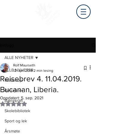
Innlegg
ALLE NYHETER
Rolf Maurseth
ALLE NYHETER
12. apr. 2019
2 min lesing
Reisebrev 4. 11.04.2019.
Webshop
Bucanan, Liberia.
Reisebrev
Oppdatert:
5. sep. 2021
Bærekraft
Gitt NaN av 5 stjerner.
Skolebibliotek
Sport og lek
Årsmøte