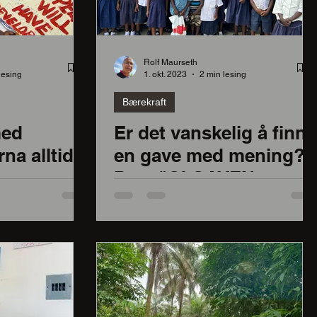
Rolf Maurseth
lesing
1. okt. 2023
2 min lesing
Bærekraft
med
Er det vanskelig å finne
rna alltid
en gave med mening?
part og
Prøv "GI GAVEN
en sjelden
VIDERE"
rmer seg
 gi den
 barn
est:
l å gå på