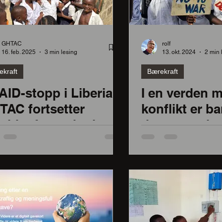
rekraftsmål 4
GHTAC
rolf
16. feb. 2025
3 min lesing
13. okt. 2024
2 min 
ekraft
Bærekraft
Lærere
ID-stopp i Liberia!
I en verden 
TAC fortsetter
konflikt er ba
nne
eidet for en bedre
den tapende 
mtid i Liberia
fremtidshåp 
ent
vare! Det næ
jul og du kan
gaven mange
ønsker seg m
Muligheten ti