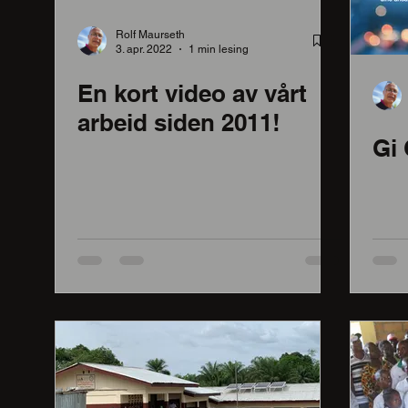
Rolf Maurseth
3. apr. 2022
1 min lesing
En kort video av vårt
arbeid siden 2011!
Gi 