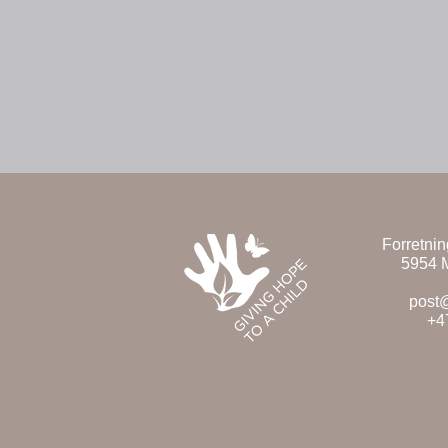
Forretni
5954 
post
+4