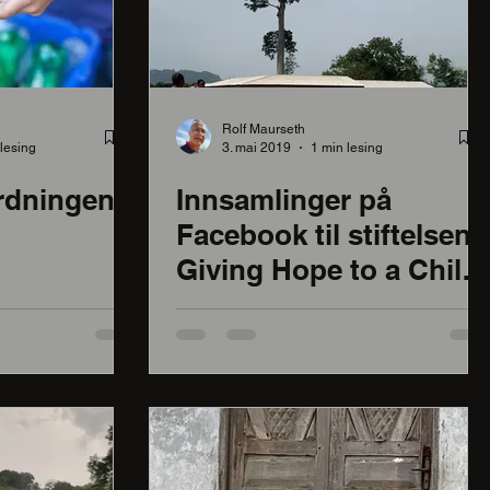
Rolf Maurseth
lesing
3. mai 2019
1 min lesing
rdningen
Innsamlinger på
Facebook til stiftelsen
Giving Hope to a Child
med ny rekord!