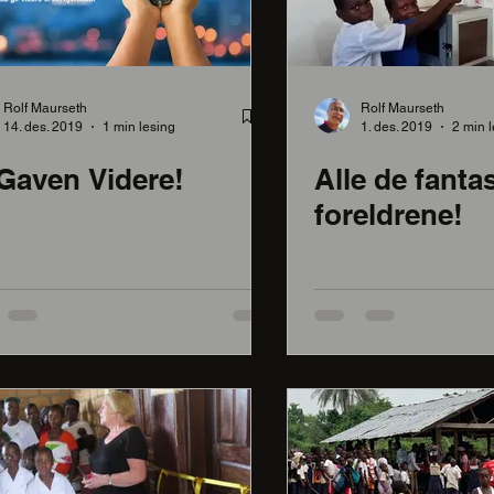
skolen!
Rolf Maurseth
Rolf Maurseth
14. des. 2019
1 min lesing
1. des. 2019
2 min 
Gaven Videre!
Alle de fanta
foreldrene!