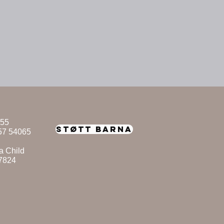
955
STØTT BARNA
57 54065
a Child
87824