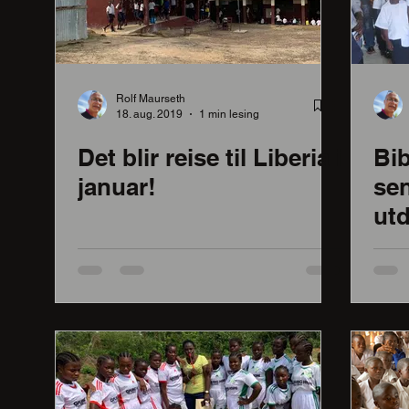
Rolf Maurseth
18. aug. 2019
1 min lesing
Det blir reise til Liberia i
Bib
januar!
sen
utd
utv
sa