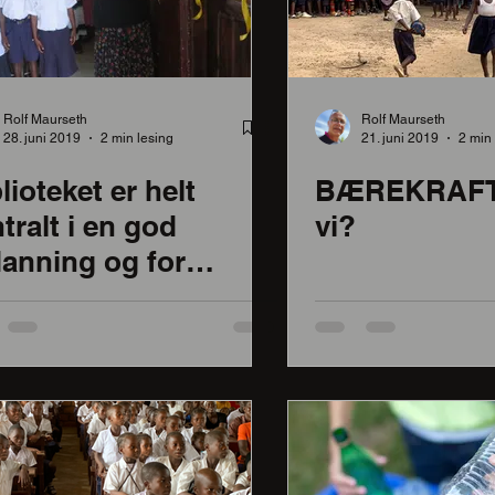
Rolf Maurseth
Rolf Maurseth
28. juni 2019
2 min lesing
21. juni 2019
2 min 
lioteket er helt
BÆREKRAFT,
tralt i en god
vi?
anning og for
iklingen av gode
mfunn!