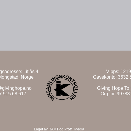
ngsadresse:
Litlås 4
Vipps: 121
Mongstad, Norge
Gavekonto: 3632 
@givinghope.no
Giving Hope To 
7 915 68 617
Org. nr. 9978
Laget av RAMT og Proffil Media