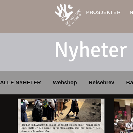
PROSJEKTER
Nyheter
ALLE NYHETER
Webshop
Reisebrev
Bæ
Skolebibliotek
Sport og lek
Årsmøte
LUMDS
Gave
trygt lokalmiljø